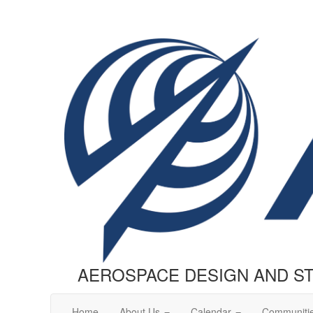
AEROSPACE DESIGN AND S
Home
About Us
Calendar
Communiti